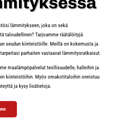
mmityksessä
istösi lämmitykseen, joka on sekä
tä taloudellinen? Tarjoamme räätälöityjä
n seudun kiinteistöille. Meillä on kokemusta ja
tarpeitasi parhaiten vastaavat lämmitysratkaisut.
me maalämpöpalvelut teollisuudelle, halleihin ja
in kiinteistöihin. Myös omakotitaloihin onnistuu
eyttä ja kysy lisätietoja.
ämme