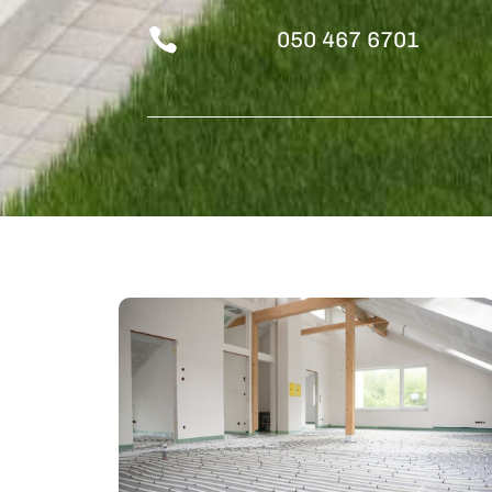

050 467 6701