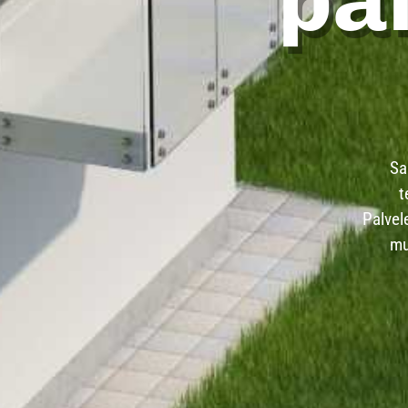
Sa
t
Palvel
mu