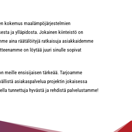
ien kokemus maalämpöjärjestelmien
esta ja ylläpidosta. Jokainen kiinteistö on
oamme aina räätälöityjä ratkaisuja asiakkaidemme
tteenamme on löytää juuri sinulle sopivat
on meille ensisijaisen tärkeää. Tarjoamme
vällistä asiakaspalvelua projektin jokaisessa
lla tunnettuja hyvästä ja rehdistä palvelustamme!