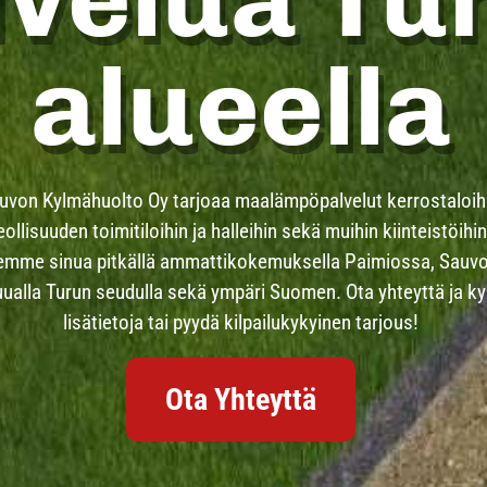
alueella
uvon Kylmähuolto Oy tarjoaa maalämpöpalvelut kerrostaloih
eollisuuden toimitiloihin ja halleihin sekä muihin kiinteistöihin
emme sinua pitkällä ammattikokemuksella Paimiossa, Sauvo
ualla Turun seudulla sekä ympäri Suomen. Ota yhteyttä ja k
lisätietoja tai pyydä kilpailukykyinen tarjous!
Ota Yhteyttä