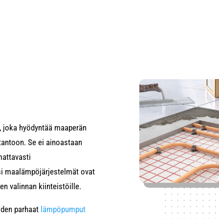
, joka hyödyntää maaperän
antoon. Se ei ainoastaan
mattavasti
ksi maalämpöjärjestelmät ovat
n valinnan kiinteistöille.
iden parhaat
lämpöpumput