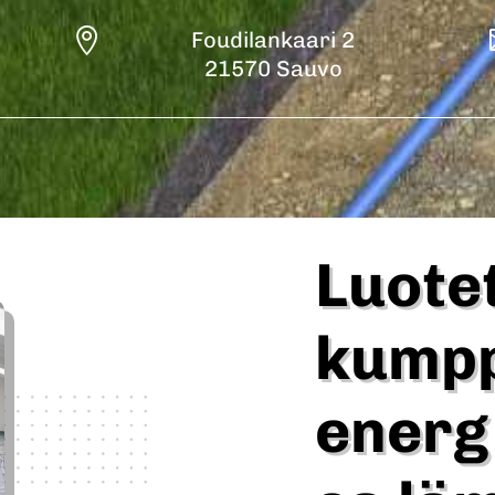

Foudilankaari 2
21570 Sauvo
Luote
kump
energ