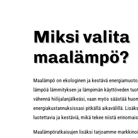
Miksi valita
maalämpö?
Maalämpö on ekologinen ja kestävä energiamuoto
lämpöä lämmityksen ja lämpimän käyttöveden tuot
vähennä hiilijalanjälkeäsi, vaan myös säästää huo
energiakustannuksissasi pitkällä aikavälillä. Lisä
luotettavia ja kestäviä, mikä tekee niistä erinomaise
Maalämpöratkaisujen lisäksi tarjoamme markkino