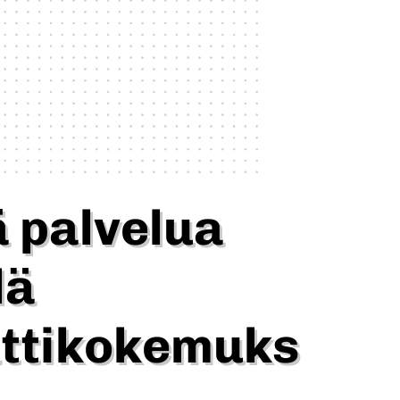
ä palvelua
lä
ttikokemuks