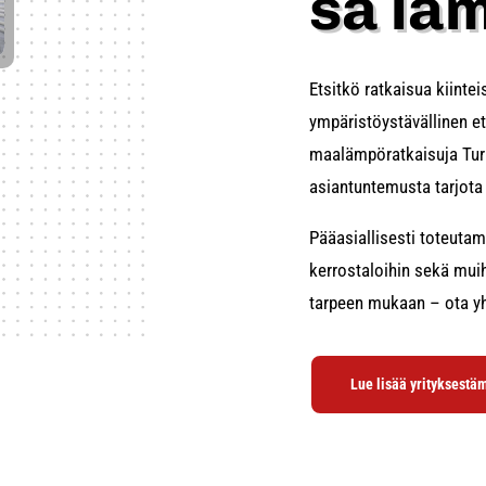
sa lä
Etsitkö ratkaisua kiinte
ympäristöystävällinen et
maalämpöratkaisuja Turu
asiantuntemusta tarjota 
Pääasiallisesti toteutam
kerrostaloihin sekä muih
tarpeen mukaan – ota yht
Lue lisää yrityksest