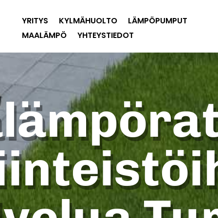
YRITYS
KYLMÄHUOLTO
LÄMPÖPUMPUT
MAALÄMPÖ
YHTEYSTIEDOT
lämpörat
iinteistöi
lvelua Tu