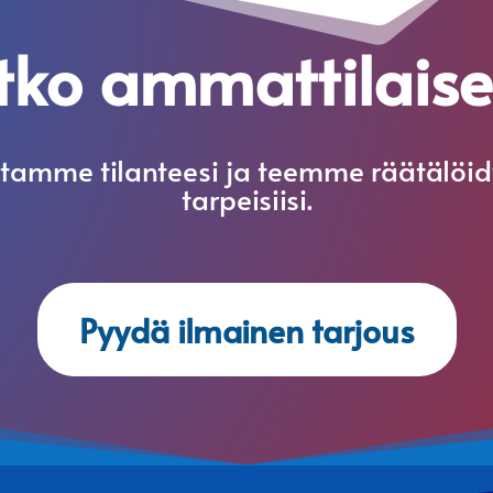
etko ammattilais
oitamme tilanteesi ja teemme räätälöidy
tarpeisiisi.
Pyydä ilmainen tarjous