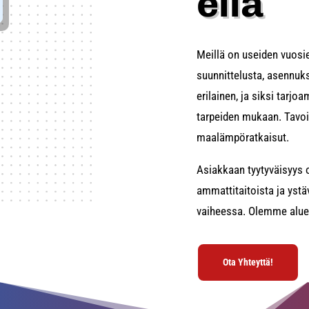
ella
Meillä on useiden vuos
suunnittelusta, asennuks
erilainen, ja siksi tarj
tarpeiden mukaan. Tavoi
maalämpöratkaisut.
Asiakkaan tyytyväisyys 
ammattitaitoista ja ystä
vaiheessa. Olemme aluee
Ota Yhteyttä!