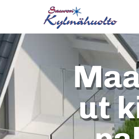
Maa
ut k
pa