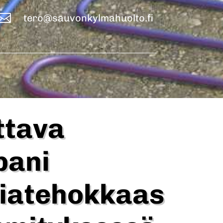

tero@sauvonkylmahuolto.fi
ttava
pani
iatehokkaas