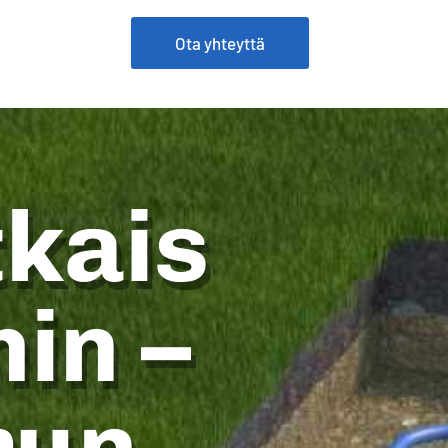
Ota yhteyttä
kais
hin –
run