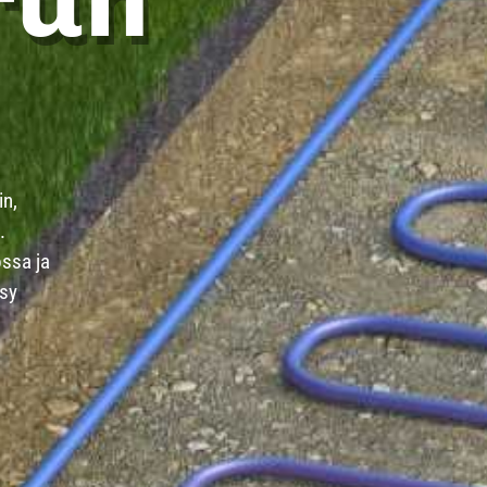
in,
.
ssa ja
ysy